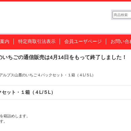
案内
特定商取引法表示
会員ユーザページ
お問い合
ンのいちごの通信販売は4月14日をもって終了しました！
アルプス山麓のいちご４パックセット・１箱（４L/５L）
セット・１箱（４L/５L）
ごを箱詰めします。
ます。