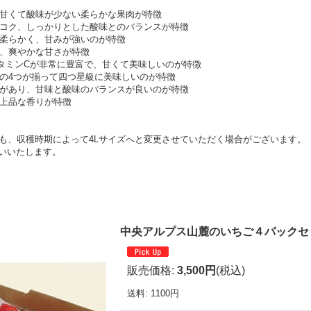
、甘くて酸味が少ない柔らかな果肉が特徴
とコク、しっかりとした酸味とのバランスが特徴
が柔らかく、甘みが強いのが特徴
と、爽やかな甘さが特徴
ビタミンCが非常に豊富で、甘くて美味しいのが特徴
味の4つが揃って四つ星級に美味しいのが特徴
ヤがあり、甘味と酸味のバランスが良いのが特徴
て上品な香りが特徴
でも、収穫時期によって4Lサイズへと変更させていただく場合がございます。
いいたします。
中央アルプス山麓のいちご４パックセッ
販売価格
:
3,500円
(税込)
送料
:
1100円