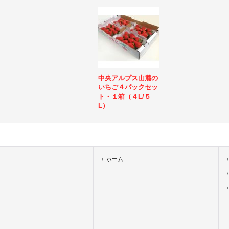
中央アルプス山麓の
いちご４パックセッ
ト・１箱（４L/５
L）
ホーム