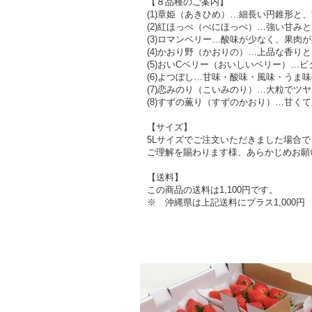
【８品種のご案内】
(1)章姫（あきひめ）…細長い円錐形と
(2)紅ほっぺ（べにほっぺ）…強い甘み
(3)ロマンベリー…酸味が少なく、果肉
(4)かおり野（かおりの）…上品な香り
(5)おいCベリー（おいしいベリー）…
(6)よつぼし…甘味・酸味・風味・うま
(7)恋みのり（こいみのり）…大粒でツ
(8)すずの薫り（すずのかおり）…甘く
【サイズ】
5Lサイズでご注文いただきました場合
ご理解を賜わります様、あらかじめお願
【送料】
この商品の送料は1,100円です。
※ 沖縄県は上記送料にプラス1,000円